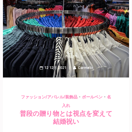
12 12月 2021
Carmelo
・
・
ファッション/アパレル/装飾品
ボールペン
名
入れ
普段の贈り物とは視点を変えて
結婚祝い