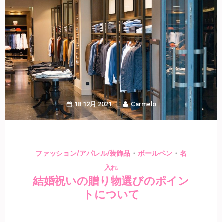
18 12月 2021
Carmelo
・
・
ファッション/アパレル/装飾品
ボールペン
名
入れ
結婚祝いの贈り物選びのポイン
トについて