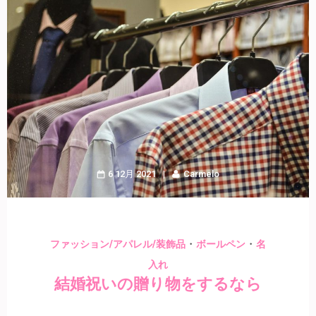
6 12月 2021
Carmelo
・
・
ファッション/アパレル/装飾品
ボールペン
名
入れ
結婚祝いの贈り物をするなら