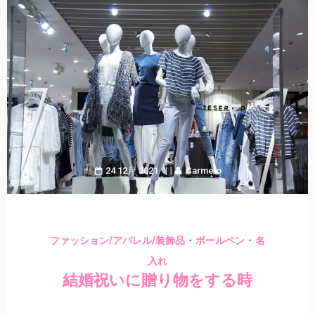
24 12月 2021
Carmelo
・
・
ファッション/アパレル/装飾品
ボールペン
名
入れ
結婚祝いに贈り物をする時