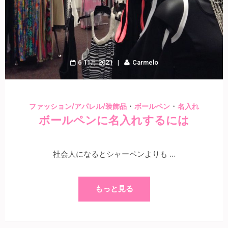
6 11月 2021
Carmelo
・
・
ファッション/アパレル/装飾品
ボールペン
名入れ
ボールペンに名入れするには
社会人になるとシャーペンよりも …
もっと見る