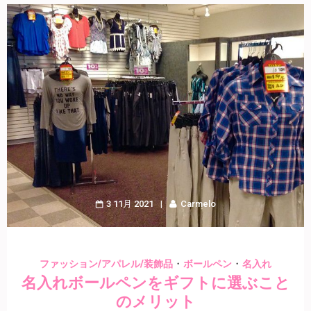
3 11月 2021
Carmelo
・
・
ファッション/アパレル/装飾品
ボールペン
名入れ
名入れボールペンをギフトに選ぶこと
のメリット