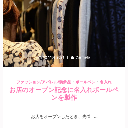
12 11月 2021
Carmelo
・
・
ファッション/アパレル/装飾品
ボールペン
名入れ
お店のオープン記念に名入れボールペ
ンを製作
お店をオープンしたとき、先着1 …