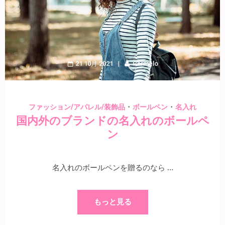
21 10月 2021
Carmelo
・
・
ファッション/アパレル/装飾品
ボールペン
名入れ
国内外のブランドの名入れのボールペ
ン
名入れのボールペンを贈るのなら …
もっと見る