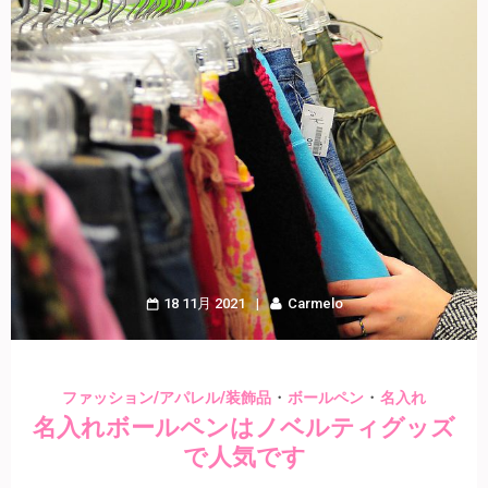
18 11月 2021
Carmelo
・
・
ファッション/アパレル/装飾品
ボールペン
名入れ
名入れボールペンはノベルティグッズ
で人気です