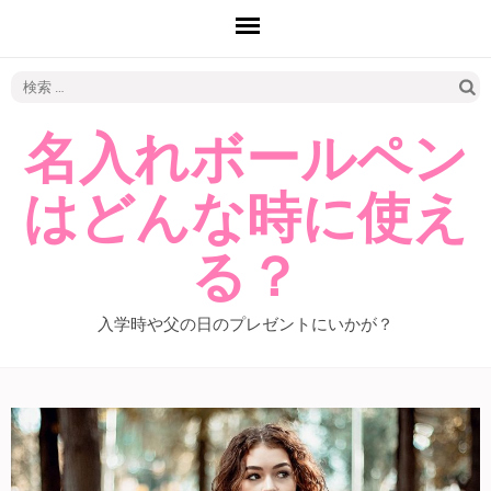
検
索:
名入れボールペン
はどんな時に使え
る？
入学時や父の日のプレゼントにいかが？