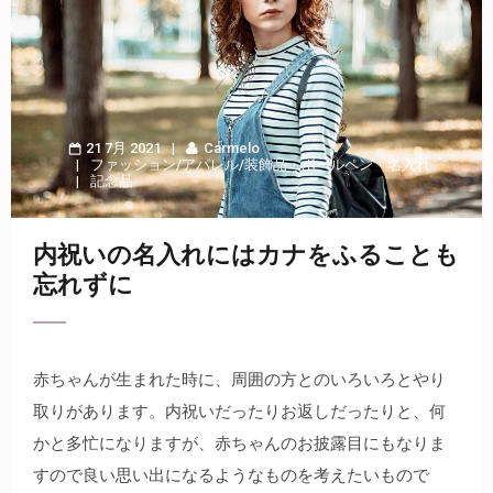
21 7月 2021
Carmelo
ファッション/アパレル/装飾品
・
ボールペン
・
名入れ
記念品
内祝いの名入れにはカナをふることも
忘れずに
赤ちゃんが生まれた時に、周囲の方とのいろいろとやり
取りがあります。
内祝いだったりお返しだったりと、何
かと多忙になりますが、赤ちゃんのお披露目にもなりま
すので良い思い出になるようなものを考えたいもので