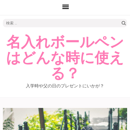
検
索:
名入れボールペン
はどんな時に使え
る？
入学時や父の日のプレゼントにいかが？