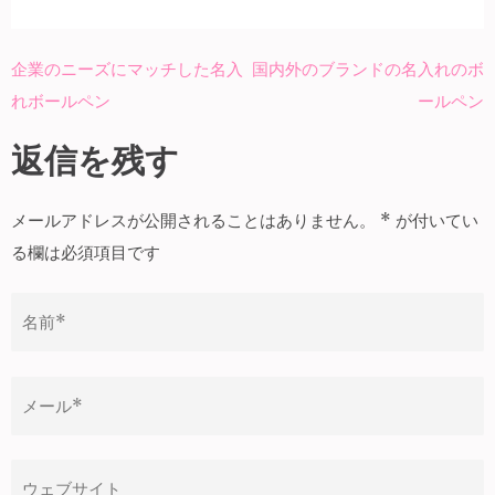
企業のニーズにマッチした名入
国内外のブランドの名入れのボ
投
れボールペン
ールペン
稿
ナ
返信を残す
ビ
ゲ
メールアドレスが公開されることはありません。
*
が付いてい
ー
る欄は必須項目です
シ
ョ
ン