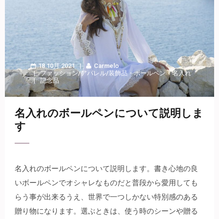
18 10月 2021
Carmelo
ファッション/アパレル/装飾品
・
ボールペン
・
名入れ
記念品
名入れのボールペンについて説明しま
す
名入れのボールペンについて説明します。
書き心地の良
いボールペンでオシャレなものだと普段から愛用しても
らう事が出来るうえ、世界で一つしかない特別感のある
贈り物になります。選ぶときは、使う時のシーンや贈る