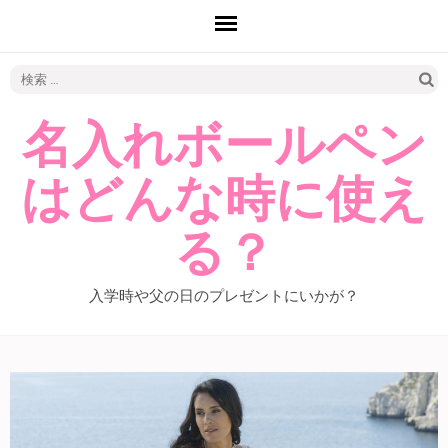
検
索:
名入れボールペン
はどんな時に使え
る？
入学時や父の日のプレゼントにいかが？