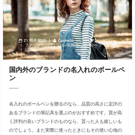
21 10月 2021
Carmelo
ファッション/アパレル/装飾品
・
ボールペン
・
名入れ
記念品
国内外のブランドの名入れのボールペ
ン
名入れのボールペンを贈るのなら、品質の高さに定評の
あるブランドの筆記具を選ぶのがおすすめです。
質が高
く評判の良いブランドのものなら、貰った人も嬉しいも
のでしょう。また実際に使ったときにもその使い心地の