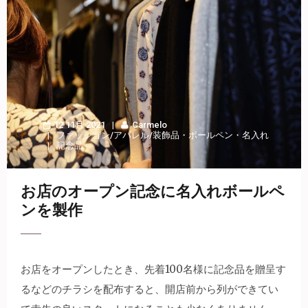
12 11月 2021
Carmelo
ファッション/アパレル/装飾品
・
ボールペン
・
名入れ
記念品
お店のオープン記念に名入れボールペ
ンを製作
お店をオープンしたとき、先着100名様に記念品を贈呈す
るなどのチラシを配布すると、開店前から列ができてい