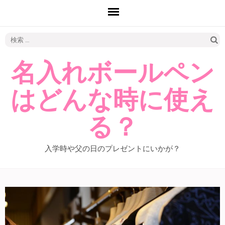
検
索:
名入れボールペン
はどんな時に使え
る？
入学時や父の日のプレゼントにいかが？