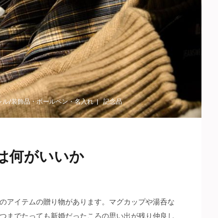
レル/装飾品
・
ボールペン
・
名入れ
記念品
は何がいいか
のアイテムの贈り物があります。
マグカップや湯呑な
つまでたっても新婚だったころの思い出が残り仲良し